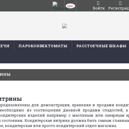
грн.
Войти
Регистрац
ПЕЧИ
ПАРОКОНВЕКТОМАТЫ
РАССТОЕЧНЫЕ ШКАФЫ
 витрины
РИНЫ
витрины
редназначены для демонстрации, хранения и продажи кондит
необходимо из соотношения дневной продажи сладостей, а
 кондитерских изделий например с масляным или заварным к
 состоянии. Кондитерская витрина должна быть самым главны
фе, кондитерская или просто кондитерский отдел магазина.