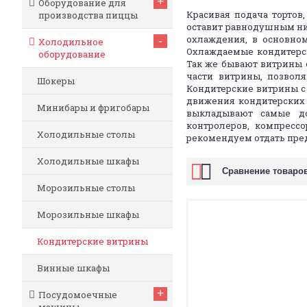
+
Оборудование для
Красивая подача тортов
производства пиццы
оставит равнодушным ни
охлаждения, в основном
-
Холодильное
Охлаждаемые кондитерск
оборудование
Так же бывают витрины 
части витрины, позвол
Шокеры
Кондитерские витрины с
движения кондитерских 
Минибары и фригобары
выкладывают самые до
контролеров, компрессо
Холодильные столы
рекомендуем отдать пре
Холодильные шкафы
Сравнение товаров
Морозильные столы
Морозильные шкафы
Кондитерские витрины
Винные шкафы
+
Посудомоечные