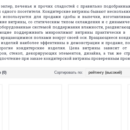
, эклер, печенья и прочих сладостей с правильно подобранн
 одного посетителя. Кондитерские витрины бывают нескольких
 используются для продажи сдобы и выпечки, изготавливают
ие витрины, со статическим типом охлаждения и с динамиче
оборудованные системой поддержания влажности, раздвигающ
яющие поддерживать микроклимат витрины практически в 
 вращающимися полками вокруг своей оси. Вращающиеся конди
изделий наиболее эффективны в демонстрации и продаже, по
рогие кондитерские изделия. Цена витрины зависит от 
ров, стекол, декорирующих элементов, дизайна, а так же с
дпочтение при заказе кондитерской витрины проверенным про
 (0)
Сортировать по: