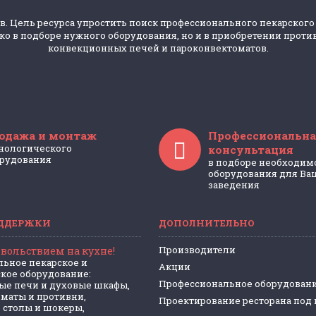
в. Цель ресурса упростить поиск профессионального пекарского
 в подборе нужного оборудования, но и в приобретении против
конвекционных печей и пароконвектоматов.
одажа и монтаж
Профессиональна
нологического
консультация
рудования
в подборе необходим
оборудования для Ва
заведения
ДДЕРЖКИ
ДОПОЛНИТЕЛЬНО
Производители
довольствием на кухне!
ьное пекарское и
Акции
кое оборудование:
Профессиональное оборудован
ые печи и духовые шкафы,
маты и противни,
Проектирование ресторана под
 столы и шокеры,