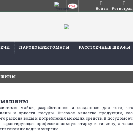
грн.
Войти
Регистрац
ПЕЧИ
ПАРОКОНВЕКТОМАТЫ
РАССТОЕЧНЫЕ ШКАФЫ
АШИНЫ
е машины
 системы мойки, разработанные и созданные для того, чт
гиены и яркости посуды. Высокое качество продукции, со
ого расхода воды и потребления моющих средств. В посудомо
e, гарантирующая профессиональную стирку и гигиену, а такж
т экономии воды и энергии.