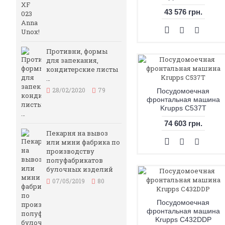
43 576 грн.
Противни, формы
для запекания,
кондитерские листы
…
28/02/2020
79
Посудомоечная
фронтальная машина
Krupps C537T
74 603 грн.
Пекарня на вывоз
или мини фабрика по
производству
полуфабрикатов
булочных изделий
07/05/2019
80
Посудомоечная
фронтальная машина
Krupps C432DDP