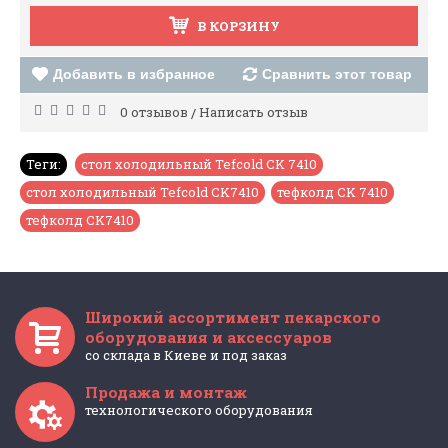
В КОРЗИНУ
Добавить в избранное
Сравнить этот товар
0 отзывов
Написать отзыв
/
Теги:
стол холодильный Tefcold CK 7410
,
стол холодильный Tefcold CK7410
,
тефколд CK 7410
,
тефколд CK7410
Широкий ассортимент пекарского
оборудования и аксессуаров
со склада в Киеве и под заказ
Продажа и монтаж
технологического оборудования