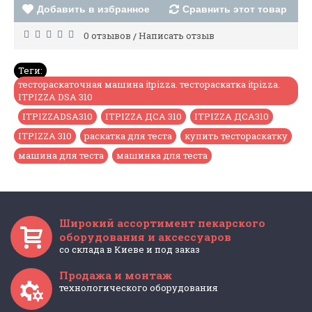
Добавить в избранное
Сравнить этот товар
0 отзывов
Написать отзыв
/
Теги:
тестораскаточная машина itpizza. тестораскатка itpizza.
ITPIZZA DSA 310
,
ITPIZZADSA310
,
ITPIZZA ДСА 310
,
ITPIZZA ДСА310
,
ITPIZZA 310
,
раскатка для теста
,
купить тестораскатку
,
машина для теста
,
машинка для теста
Широкий ассортимент пекарского
оборудования и аксессуаров
со склада в Киеве и под заказ
Продажа и монтаж
технологического оборудования