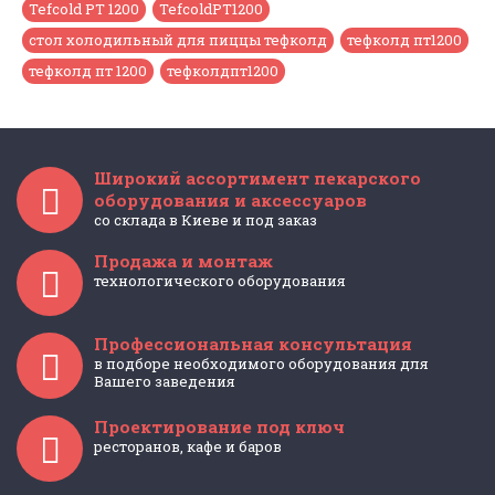
Tefcold PT 1200
,
TefcoldPT1200
,
стол холодильный для пиццы тефколд
,
тефколд пт1200
,
тефколд пт 1200
,
тефколдпт1200
Широкий ассортимент пекарского
оборудования и аксессуаров
со склада в Киеве и под заказ
Продажа и монтаж
технологического оборудования
Профессиональная консультация
в подборе необходимого оборудования для
Вашего заведения
Проектирование под ключ
ресторанов, кафе и баров