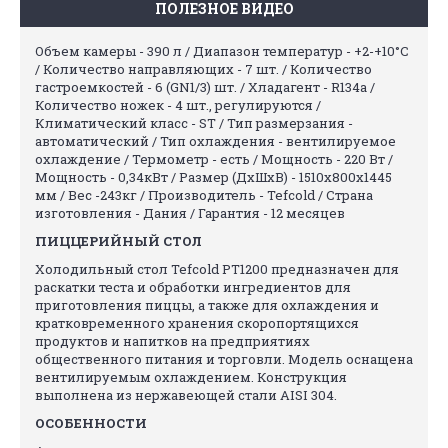
ПОЛЕЗНОЕ ВИДЕО
Объем камеры - 390 л / Диапазон температур - +2-+10°C
/ Количество направляющих - 7 шт. /
Количество
гастроемкостей - 6 (GN1/3) шт.
/ Хладагент - R134a /
Количество ножек - 4 шт., регулируются /
Климатический класс - ST / Тип размерзания -
автоматический / Тип охлаждения - вентилируемое
охлаждение / Термометр - есть / Мощность - 220 Вт /
Мощность - 0,34кВт / Размер (ДхШхВ) - 1510x800x1445
мм / Вес -243кг / Производитель - Tefcold / Страна
изготовления - Дания / Гарантия - 12 месяцев
ПИЦЦЕРИЙНЫЙ СТОЛ
Холодильный стол Tefcold PT1200 предназначен для
раскатки теста и обработки ингредиентов для
приготовления пиццы, а также для охлаждения и
кратковременного хранения скоропортящихся
продуктов и напитков на предприятиях
общественного питания и торговли. Модель оснащена
вентилируемым охлаждением. Конструкция
выполнена из нержавеющей стали AISI 304.
ОСОБЕННОСТИ