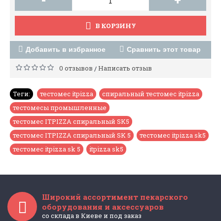
В КОРЗИНУ
Добавить в избранное
Сравнить этот товар
0 отзывов
Написать отзыв
/
Теги:
тестомес itpizza
,
спиральный тестомес itpizza
,
тестомесы промышленные
,
тестомес ITPIZZA спиральный SK5
,
тестомес ITPIZZA спиральный SK 5
,
тестомес itpizza sk5
,
тестомес itpizza sk 5
,
itpizza sk5
Широкий ассортимент пекарского
оборудования и аксессуаров
со склада в Киеве и под заказ