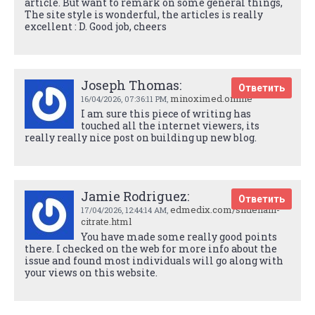
article. But want to remark on some general things,
The site style is wonderful, the articles is really
excellent : D. Good job, cheers
Joseph Thomas:
Ответить
minoximed.online
16/04/2026,
07:36:11 PM
,
I am sure this piece of writing has
touched all the internet viewers, its
really really nice post on building up new blog.
Jamie Rodriguez:
Ответить
edmedix.com/sildenafil-
17/04/2026,
12:44:14 AM
,
citrate.html
You have made some really good points
there. I checked on the web for more info about the
issue and found most individuals will go along with
your views on this website.