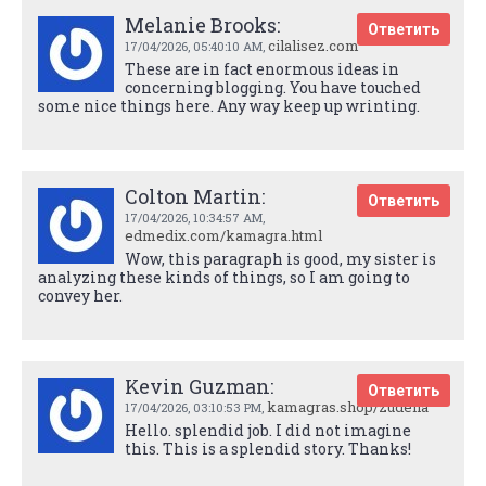
Melanie Brooks:
Ответить
cilalisez.com
17/04/2026,
05:40:10 AM
,
These are in fact enormous ideas in
concerning blogging. You have touched
some nice things here. Any way keep up wrinting.
Colton Martin:
Ответить
17/04/2026,
10:34:57 AM
,
edmedix.com/kamagra.html
Wow, this paragraph is good, my sister is
analyzing these kinds of things, so I am going to
convey her.
Kevin Guzman:
Ответить
kamagras.shop/zudena
17/04/2026,
03:10:53 PM
,
Hello. splendid job. I did not imagine
this. This is a splendid story. Thanks!