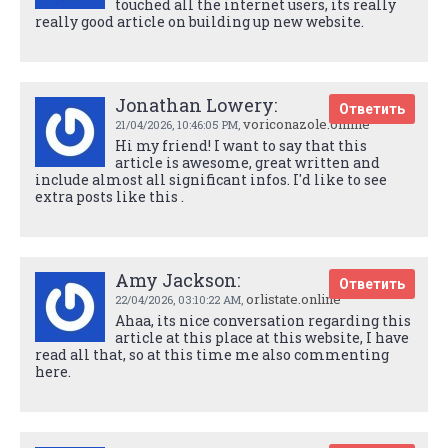
touched all the internet users, its really
really good article on building up new website.
Jonathan Lowery:
Ответить
voriconazole.online
21/04/2026,
10:46:05 PM
,
Hi my friend! I want to say that this
article is awesome, great written and
include almost all significant infos. I'd like to see
extra posts like this .
Amy Jackson:
Ответить
orlistate.online
22/04/2026,
03:10:22 AM
,
Ahaa, its nice conversation regarding this
article at this place at this website, I have
read all that, so at this time me also commenting
here.