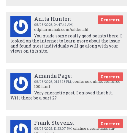
Anita Hunter:
Ответить
05/05/2026,
04:47:44 AM
,
edpharmahub.com/sildenafil
You made some really good points there. I
looked on the internet to learn more about the issue
and found most individuals will go along with your
views on this site.
Amanda Page:
Ответить
cenforce.online/cenforce-
05/05/2026,
01:17:18 PM
,
100.html
Very energetic post, I enjoyed that bit.
Will there be a part 2?
Frank Stevens:
Ответить
cilalisez.com/tadalafil-
05/05/2026,
11:23:07 PM
,