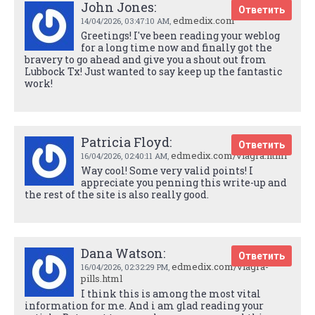
John Jones:
Ответить
edmedix.com
14/04/2026,
03:47:10 AM
,
Greetings! I've been reading your weblog
for a long time now and finally got the
bravery to go ahead and give you a shout out from
Lubbock Tx! Just wanted to say keep up the fantastic
work!
Patricia Floyd:
Ответить
edmedix.com/viagra.html
16/04/2026,
02:40:11 AM
,
Way cool! Some very valid points! I
appreciate you penning this write-up and
the rest of the site is also really good.
Dana Watson:
Ответить
edmedix.com/viagra-
16/04/2026,
02:32:29 PM
,
pills.html
I think this is among the most vital
information for me. And i am glad reading your