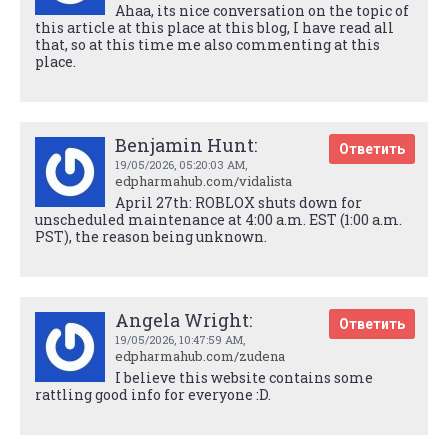
Ahaa, its nice conversation on the topic of
this article at this place at this blog, I have read all
that, so at this time me also commenting at this
place.
Benjamin Hunt:
Ответить
19/05/2026,
05:20:03 AM
,
edpharmahub.com/vidalista
April 27th: ROBLOX shuts down for
unscheduled maintenance at 4:00 a.m. EST (1:00 a.m.
PST), the reason being unknown.
Angela Wright:
Ответить
19/05/2026,
10:47:59 AM
,
edpharmahub.com/zudena
I believe this website contains some
rattling good info for everyone :D.