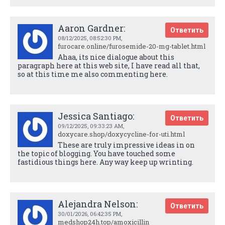
Aaron Gardner:
Ответить
08/12/2025,
08:52:30 PM
,
furocare.online/furosemide-20-mg-tablet.html
Ahaa, its nice dialogue about this
paragraph here at this web site, I have read all that,
so at this time me also commenting here.
Jessica Santiago:
Ответить
09/12/2025,
09:33:23 AM
,
doxycare.shop/doxycycline-for-uti.html
These are truly impressive ideas in on
the topic of blogging. You have touched some
fastidious things here. Any way keep up wrinting.
Alejandra Nelson:
Ответить
30/01/2026,
06:42:35 PM
,
medshop24h.top/amoxicillin