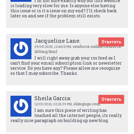
I'm not sure exactly why but this website
is loading very slow for me. Is anyone else having
this issue or is it a issue on my end? I'll check back
later on and see if the problem still exists.
Jacqueline Lane:
Ответить
cenforce.online/cenforce-
09/05/2026,
12:44:18 PM
,
200mg.html
I will right away grab your rss feed as I
can’t find your email subscription link or newsletter
service. Do you have any? Please allow me recognize
so that I may subscribe. Thanks.
Sheila Garcia:
Ответить
slimgogo.com
12/05/2026,
02:26:39 PM
,
I am sure this piece of writing has
touched all the internet people, its really
really nice paragraph on building up new blog.