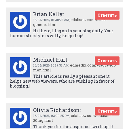
Brian Kelly:
Ответить
cilalisez.com/cialis-
18/04/2026,
01:30:26 AM
,
generic.html
Hi there, I log on to your blog daily. Your
humoristic style is witty, keep it up!
Michael Hart:
Ответить
edmedix.com/viagra-for-
18/04/2026,
10:17:31 AM
,
men.html
This article is really a pleasant one it
helps new web viewers, who are wishing in favor of
blogging.|
Olivia Richardson:
Ответить
cilalisez.com/tadalafil-
18/04/2026,
03:09:25 PM
,
20mg.html
Thank you for the auspicious writeup. It