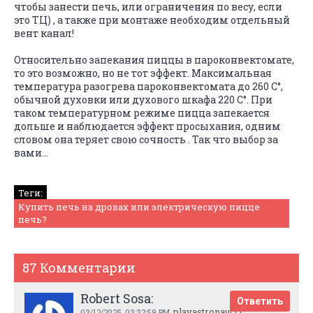
чтобы занести печь, или ограничения по весу, если
это ТЦ) , а также при монтаже необходим отдельный
вент канал!
Относительно запекания пиццы в пароконвектомате,
то это возможно, но не тот эффект. Максимальная
температура разогрева пароконвектомата до 260 C°,
обычной духовки или духового шкафа 220 C°. При
таком температурном режиме пицца запекается
дольше и наблюдается эффект просыхания, одним
словом она теряет свою сочность . Так что выбор за
вами…
Теги:
Купить печь на дровах или электрическую пицце
печь?
87 Комментарии
Robert Sosa:
Ответить
playastronaut.cc
03/12/2025,
03:32:59 PM
,