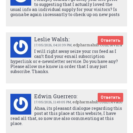
to suggesting that I actually loved the
usual info an individual supply for your visitors? Is
gonna be again incessantly to check up on new posts
Leslie Walsh:
Ответить
edpharmahub.com/levitra
17/05/2026,
04:10:39 PM
,
I will right away seize your rss feed as I
can’t find your email subscription
hyperlink or e-newsletter service. Do you have any?
Please allow me know in order that I may just
subscribe. Thanks.
Edwin Guerrero:
Ответить
edpharmahub.com/revatio
17/05/2026,
11:49:05 PM
,
Ahaa, its pleasant dialogue regarding this
post at this place at this website, I have
read all that, so now me also commenting at this
place.