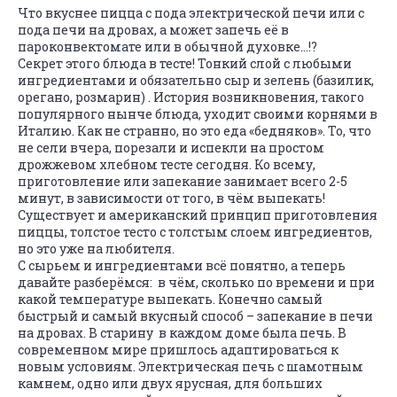
Что вкуснее пицца с пода электрической печи или с
пода печи на дровах, а может запечь её в
пароконвектомате или в обычной духовке…!?
Секрет этого блюда в тесте! Тонкий слой с любыми
ингредиентами и обязательно сыр и зелень (базилик,
орегано, розмарин) . История возникновения, такого
популярного нынче блюда, уходит своими корнями в
Италию. Как не странно, но это еда «бедняков». То, что
не сели вчера, порезали и испекли на простом
дрожжевом хлебном тесте сегодня. Ко всему,
приготовление или запекание занимает всего 2-5
минут, в зависимости от того, в чём выпекать!
Существует и американский принцип приготовления
пиццы, толстое тесто с толстым слоем ингредиентов,
но это уже на любителя.
С сырьем и ингредиентами всё понятно, а теперь
давайте разберёмся: в чём, сколько по времени и при
какой температуре выпекать. Конечно самый
быстрый и самый вкусный способ – запекание в печи
на дровах. В старину в каждом доме была печь. В
современном мире пришлось адаптироваться к
новым условиям. Электрическая печь с шамотным
камнем, одно или двух ярусная, для больших