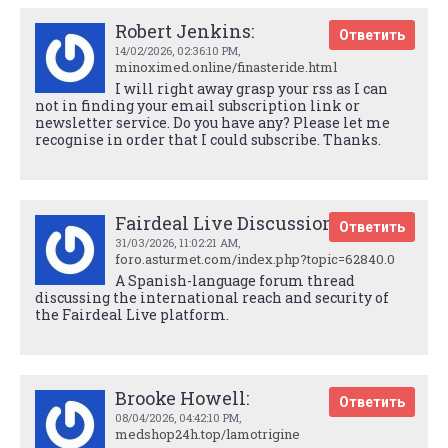
Robert Jenkins:
Ответить
14/02/2026,
02:36:10 PM
,
minoximed.online/finasteride.html
I will right away grasp your rss as I can
not in finding your email subscription link or
newsletter service. Do you have any? Please let me
recognise in order that I could subscribe. Thanks.
Fairdeal Live Discussion:
Ответить
31/03/2026,
11:02:21 AM
,
foro.asturmet.com/index.php?topic=62840.0
A Spanish-language forum thread
discussing the international reach and security of
the Fairdeal Live platform.
Brooke Howell:
Ответить
08/04/2026,
04:42:10 PM
,
medshop24h.top/lamotrigine