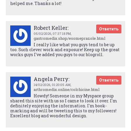
helped me. Thanks a lot!
Robert Keller:
Ответить
05/02/2026,
07:37:18 PM
,
gastromedix.shop/esomeprazole.html
I really like what you guys tend to be up
too. Such clever work and exposure! Keep up the great
works guys I've added you guys to our blogroll.
Angela Perry:
Ответить
14/02/2026,
01:20:05 AM
,
arthromedix.online/colchicine.html
Howdy! Someone in my Myspace group
shared this site with us so I came to look it over. I'm
definitely enjoying the information. I'm book-
marking and will be tweeting this to my followers!
Excellent blog and wonderful design.