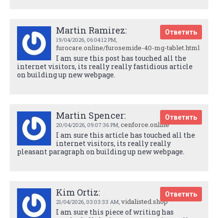
Martin Ramirez:
Ответить
19/04/2026,
06:04:12 PM
,
furocare.online/furosemide-40-mg-tablet.html
I am sure this post has touched all the
internet visitors, its really really fastidious article
on building up new webpage.
Martin Spencer:
Ответить
cenforce.online
20/04/2026,
09:07:36 PM
,
I am sure this article has touched all the
internet visitors, its really really
pleasant paragraph on building up new webpage.
Kim Ortiz:
Ответить
vidalisted.shop
21/04/2026,
03:03:33 AM
,
I am sure this piece of writing has