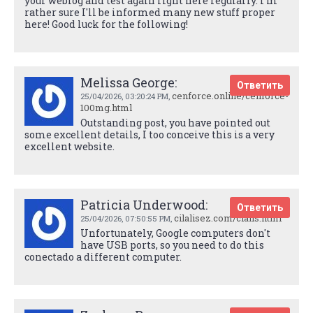
your weblog and test again right here regularly. I'm
rather sure I'll be informed many new stuff proper
here! Good luck for the following!
Melissa George:
Ответить
cenforce.online/cenforce-
25/04/2026,
03:20:24 PM
,
100mg.html
Outstanding post, you have pointed out
some excellent details, I too conceive this is a very
excellent website.
Patricia Underwood:
Ответить
cilalisez.com/cialis.html
25/04/2026,
07:50:55 PM
,
Unfortunately, Google computers don't
have USB ports, so you need to do this
conectado a different computer.