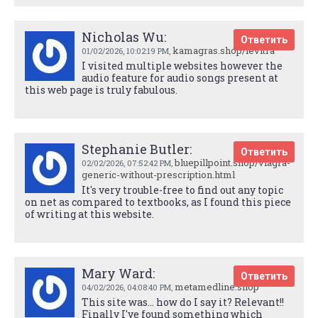
Nicholas Wu:
Ответить
kamagras.shop/levitra
01/02/2026,
10:02:19 PM
,
I visited multiple websites however the
audio feature for audio songs present at
this web page is truly fabulous.
Stephanie Butler:
Ответить
bluepillpoint.shop/viagra-
02/02/2026,
07:52:42 PM
,
generic-without-prescription.html
It's very trouble-free to find out any topic
on net as compared to textbooks, as I found this piece
of writing at this website.
Mary Ward:
Ответить
metamedline.shop
04/02/2026,
04:08:40 PM
,
This site was... how do I say it? Relevant!!
Finally I've found something which