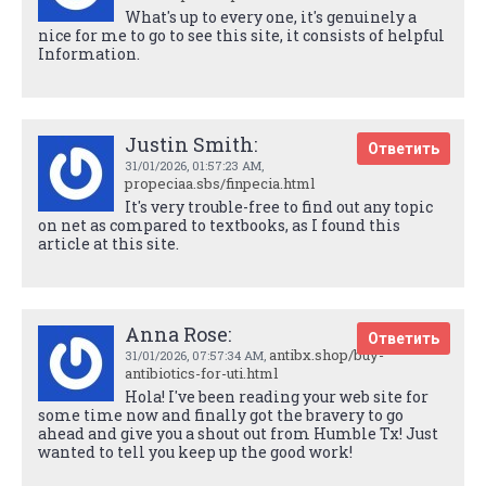
What's up to every one, it's genuinely a
nice for me to go to see this site, it consists of helpful
Information.
Justin Smith:
Ответить
31/01/2026,
01:57:23 AM
,
propeciaa.sbs/finpecia.html
It's very trouble-free to find out any topic
on net as compared to textbooks, as I found this
article at this site.
Anna Rose:
Ответить
antibx.shop/buy-
31/01/2026,
07:57:34 AM
,
antibiotics-for-uti.html
Hola! I've been reading your web site for
some time now and finally got the bravery to go
ahead and give you a shout out from Humble Tx! Just
wanted to tell you keep up the good work!