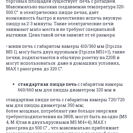
торговых площадей существует печь с ротацией.
Максимально высокая создаваемая температура 320-
500 C° в электрических пицце печах, даёт
возможность быстро и качественно испечь вкусную
пиццу за 2-3 минуты. Такие электрические печи
занимают мало места и не требуют специальной
вытяжки. Цена такой печи зависит от её размера:
•
мини печь с габаритом камеры 410/360 мм (Itpizza
MS 1), могу быть двух ярусными (Itpizza MS1+1); такие
печки, подключаются в обычную розетку на 220В и
могут использоваться даже в домашних условиях,
МАХ t разогрева до 320 C°.
стандартная пицце печь
с габаритом камеры
660/660 мм для пиццы диаметром 320 мм и
стандартная пицце печь с габаритом камеры 720/720
мм для пиццы диаметром 350 мм;
более мощные, потребляют уже больше энергиии
требуютподключения на 380В; могут быть ка одно (MS
4, M 4)так и двухъярусными MS M4+4); МАХ t
разогрева до 500 C° ., что максимально приближает