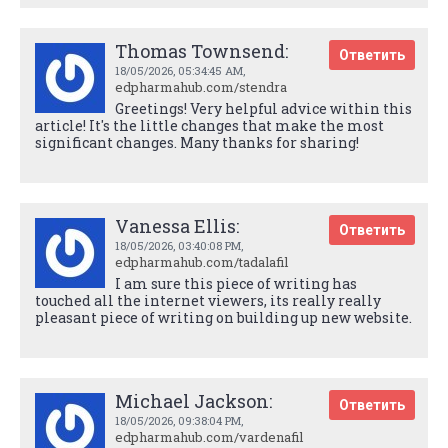
Thomas Townsend:
Ответить
18/05/2026,
05:34:45 AM
,
edpharmahub.com/stendra
Greetings! Very helpful advice within this
article! It's the little changes that make the most
significant changes. Many thanks for sharing!
Vanessa Ellis:
Ответить
18/05/2026,
03:40:08 PM
,
edpharmahub.com/tadalafil
I am sure this piece of writing has
touched all the internet viewers, its really really
pleasant piece of writing on building up new website.
Michael Jackson:
Ответить
18/05/2026,
09:38:04 PM
,
edpharmahub.com/vardenafil