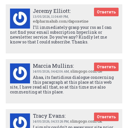
Jeremy Elliott:
Ответить
13/05/2026,
11:04:49 PM
,
edpharmahub.com/dapoxetine
I’ll immediately grasp your rss as I can
not find your email subscription hyperlink or
newsletter service. Do you’ve any? Kindly let me
know so that I could subscribe. Thanks.
Marcia Mullins:
Ответить
slimgogo.com/de
14/05/2026,
04:42:06 AM
,
Ahaa, its fastidious dialogue concerning
this paragraph at this place at this web
site, I have read all that, so at this time me also
commenting at this place.
Tracy Evans:
Ответить
slimgogo.com/dk
14/05/2026,
04:33:26 PM
,
I simply couldn't go away your site prior