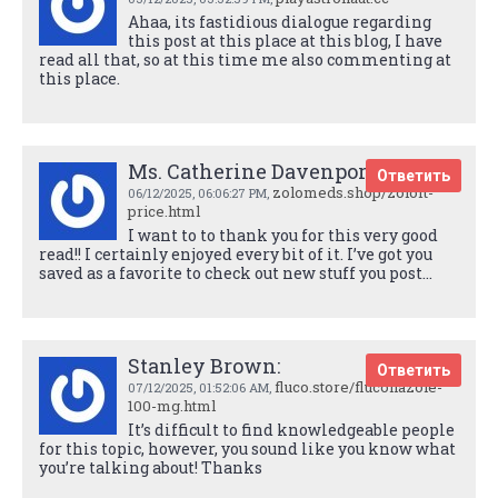
Ahaa, its fastidious dialogue regarding
this post at this place at this blog, I have
read all that, so at this time me also commenting at
this place.
Ms. Catherine Davenport:
Ответить
zolomeds.shop/zoloft-
06/12/2025,
06:06:27 PM
,
price.html
I want to to thank you for this very good
read!! I certainly enjoyed every bit of it. I’ve got you
saved as a favorite to check out new stuff you post…
Stanley Brown:
Ответить
fluco.store/fluconazole-
07/12/2025,
01:52:06 AM
,
100-mg.html
It’s difficult to find knowledgeable people
for this topic, however, you sound like you know what
you’re talking about! Thanks