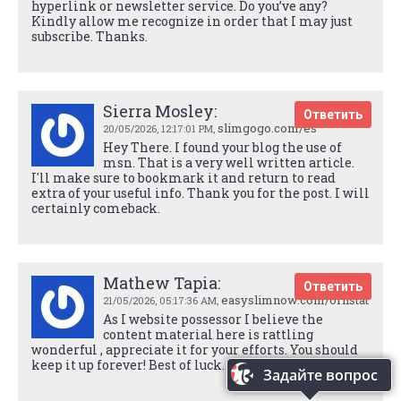
hyperlink or newsletter service. Do you’ve any?
Kindly allow me recognize in order that I may just
subscribe. Thanks.
Sierra Mosley:
Ответить
slimgogo.com/es
20/05/2026,
12:17:01 PM
,
Hey There. I found your blog the use of
msn. That is a very well written article.
I'll make sure to bookmark it and return to read
extra of your useful info. Thank you for the post. I will
certainly comeback.
Mathew Tapia:
Ответить
easyslimnow.com/orlistat
21/05/2026,
05:17:36 AM
,
As I website possessor I believe the
content material here is rattling
wonderful , appreciate it for your efforts. You should
keep it up forever! Best of luck.
Задайте вопрос