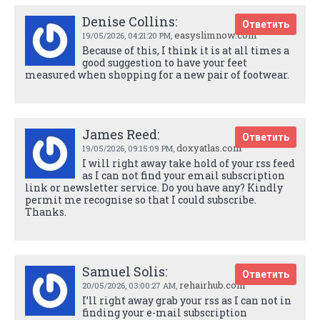
Denise Collins:
Ответить
easyslimnow.com
19/05/2026,
04:21:20 PM
,
Because of this, I think it is at all times a
good suggestion to have your feet
measured when shopping for a new pair of footwear.
James Reed:
Ответить
doxyatlas.com
19/05/2026,
09:15:09 PM
,
I will right away take hold of your rss feed
as I can not find your email subscription
link or newsletter service. Do you have any? Kindly
permit me recognise so that I could subscribe.
Thanks.
Samuel Solis:
Ответить
rehairhub.com
20/05/2026,
03:00:27 AM
,
I’ll right away grab your rss as I can not in
finding your e-mail subscription