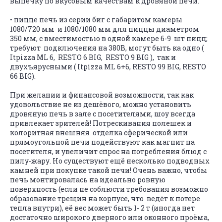
выпечку по вкусовым качествам к дровяной печи.
•
пицце печь из серии биг с габаритом камеры
1080/720 мм и 1080/1080 мм для пиццы диаметром
350 мм, с вместимостью в одной камере 6-9 шт пицц;
требуют подключения на 380В, могут быть ка одно (
Itpizza ML 6, RESTO 6 BIG, RESTO 9 BIG ), так и
двухъярусными ( Itpizza ML 6+6, RESTO 99 BIG, RESTO
66 BIG).
При желании и финансовой возможности, так как
удовольствие не из дешёвого, можно установить
дровяную печь в зале с посетителями, шоу всегда
привлекает зрителей! Потрескивания полешек и
колоритная внешняя отделка сферической или
прямоугольной печи подействуют как магнит на
посетителя, и увеличит спрос на потребления блюд с
пилу-жару. Но существуют ещё несколько подводных
камней при покупке такой печи! Очень важно, чтобы
печь монтировалась на идеально ровную
поверхность (если не соблюсти требования возможно
образование трещин на корпусе, что ведёт к потере
тепла внутри), её вес может быть 1- 2 т (иногда нет
достаточно широкого дверного или оконного проёма,