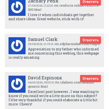
Zachary Pena:
Ответить
cenforce.online/cenforce-
27/04/2026,
11:22:20 AM
,
200.html
I love it when individuals get together
and share ideas. Great website, stick with it!
Samuel Clark:
Ответить
edpharmahub.com/viagra
29/04/2026,
01:39:21 AM
,
Appreciation to my father who informed
me concerning this weblog, this webpage
is really amazing.
David Espinoza:
Ответить
cilalisez.com/tadalafil-
04/05/2026,
08:05:51 PM
,
generic.html
Excellent post however , I was wanting to
know if you could write a litte more on this subject?
I'd be very thankful if you could elaborate a little bit
more. Cheers!