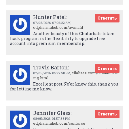
Hunter Patel:
Ответить
07/05/2026,
07:06:22 AM
,
edpharmahub.com/avanafil
Another beauty of this Chaturbate token
hack program is the flexibility to upgrade free
account into premium membership.
Travis Barton:
Ответить
cilalisez.com/tadalafil-20-
07/05/2026,
05:27:58 PM
,
mg.html
Excellent post.Ne'er knew this, thank you
for letting me know.
Jennifer Glass:
Ответить
08/05/2026,
01:57:38 PM
,
edpharmahub.com/cenforce