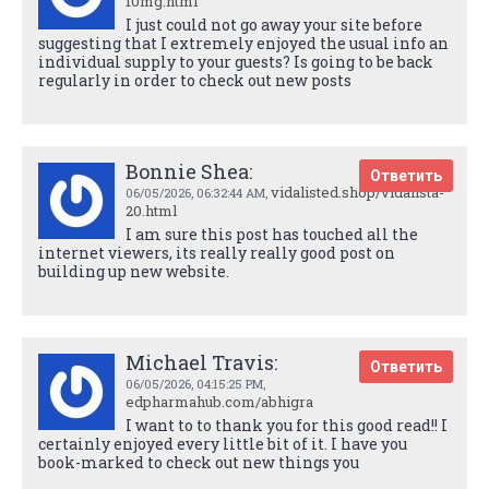
10mg.html
I just could not go away your site before
suggesting that I extremely enjoyed the usual info an
individual supply to your guests? Is going to be back
regularly in order to check out new posts
Bonnie Shea:
Ответить
vidalisted.shop/vidalista-
06/05/2026,
06:32:44 AM
,
20.html
I am sure this post has touched all the
internet viewers, its really really good post on
building up new website.
Michael Travis:
Ответить
06/05/2026,
04:15:25 PM
,
edpharmahub.com/abhigra
I want to to thank you for this good read!! I
certainly enjoyed every little bit of it. I have you
book-marked to check out new things you