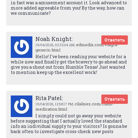
in fact was a amusement account it. Look advanced to
more added agreeable from you! By the way, how can
we communicate?
Noah Knight:
Ответить
edmedix.com/viagra-
19/04/2026,
02:32:04 AM
,
generic.html
Hello! I've been reading your website for a
while now and finally got the bravery to go ahead and
give you a shout out from Humble Texas! Just wanted
to mention keep up the excellent work!
Rita Patel:
Ответить
cilalisez.com/cialis-
19/04/2026,
12:58:17 PM
,
medication.html
I simply could not go away your website
before suggesting that I actually loved the standard
info an individual supply to your visitors? Is gonna be
back often to investigate cross-check new posts