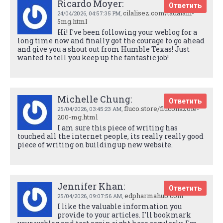
Ricardo Moyer:
Ответить
cilalisez.com/tadalafil-
24/04/2026,
04:57:35 PM
,
5mg.html
Hi! I've been following your weblog for a
long time now and finally got the courage to go ahead
and give you a shout out from Humble Texas! Just
wanted to tell you keep up the fantastic job!
Michelle Chung:
Ответить
fluco.store/fluconazole-
25/04/2026,
03:45:23 AM
,
200-mg.html
I am sure this piece of writing has
touched all the internet people, its really really good
piece of writing on building up new website.
Jennifer Khan:
Ответить
edpharmahub.com
25/04/2026,
09:07:56 AM
,
I like the valuable information you
provide to your articles. I'll bookmark